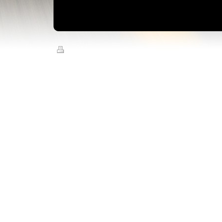
Version imprimable
|
Plan du site
© AXEL'R 2013