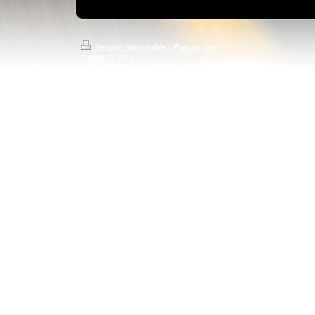
Version imprimable
|
Plan du site
© AXEL'R 2013