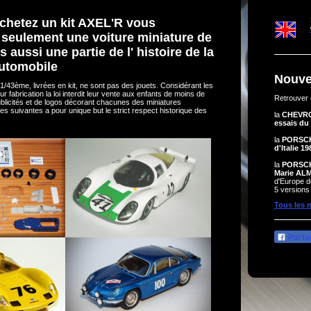
chetez un kit AXEL'R vous
 seulement une voiture miniature de
s aussi une partie de l' histoire de la
utomobile
Nouve
1/43ème, livrées en kit, ne sont pas des jouets. Considérant les
ur fabrication la loi interdit leur vente aux enfants de moins de
Retrouver e
publicités et de logos décorant chacunes des miniatures
s suivantes a pour unique but le strict respect historique des
la
CHEVR
essais du
la
PORSCH
d'Italie 19
la
PORSCH
Marie AL
d'Europe d
5 versions 
Tous les 
Parta