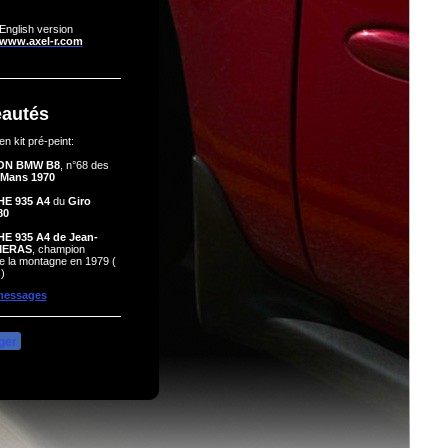
English version
www.axel-r.com
autés
n kit pré-peint:
ON BMW B8
, n°68 des
 Mans 1970
E 935 A4
du
Giro
80
E 935 A4 de Jean-
MERAS
, champion
e la montagne en 1979 (
)
messages
ger