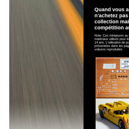
Quand vous a
n'achetez pas
collection mai
compétition a
Note: Ces miniatures au 
matériaux utilisés pour le
14 ans. L'utilisation de 
présentées dans les page
voitures reproduites.