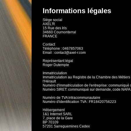
Informations légales
Siège social
AXEL'R
15 Rue des Iris
34660 Cournonterral
FRANCE
Contact
Téléphone : 0467857063
Email : contact@axel-r.com
Représentant légal
Roger Dutemple
Immatriculation
Immatriculation au Registre de la Chambre des Métiers e
l'Hérault
Numéro d'immatriculation de l'entreprise: communiqué
Numéro SIRET: communiqué sur demande, code NAFA
Numéro de TVA intracommunautaire
Numéro d'identification TVA : FR18420756223
Hébergement
1&1 Internet SARL
7, place de la Gare
BP 70109
57201 Sarreguemines Cedex