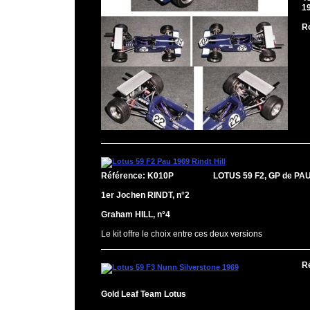
1
R
Référence: K010P
LOTUS 59 F2, GP de P
1er Jochen RINDT, n°2
Graham HILL, n°4
Le kit offre le choix entre ces deux versions
R
Gold Leaf Team Lotus