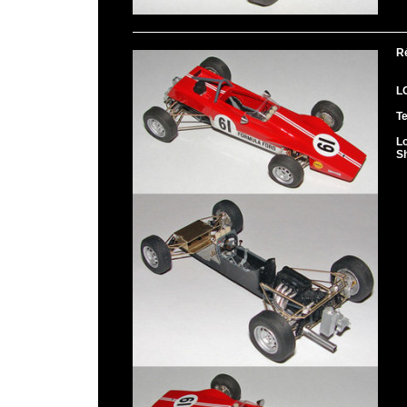
R
L
T
L
S