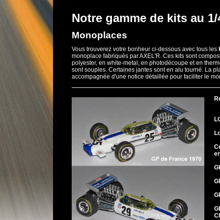
Notre gamme de kits au 1
Monoplaces
Vous trouverez votre bonheur ci-dessous avec tous les
monoplace fabriqués par AXEL'R. Ces kits sont compos
polyester, en white-metal, en photodécoupe et en ther
sont souples. Certaines jantes sont en alu tourné. La p
accompagnée d'une notice détaillée pour faciliter le m
R
L
L
Ce
en
G
GP
G
G
C